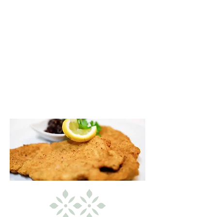
Sonntag:​​​ RUHETAG
An Feiertagen bleibt unser
Restaurant mittags
geschlossen.
Nach Absprache öffnen wir
ab 20 Personen für Sie.