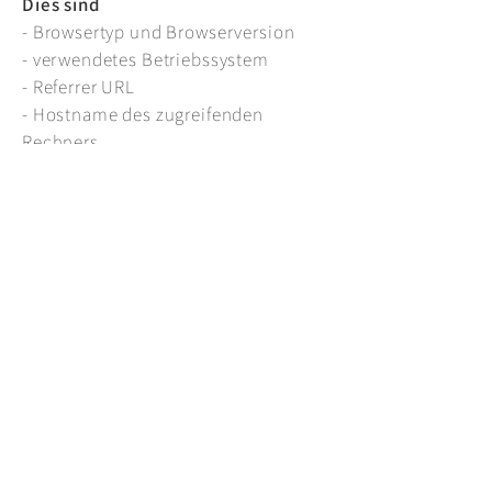
Dies sind
- Browsertyp und Browserversion
- verwendetes Betriebssystem
- Referrer URL
- Hostname des zugreifenden
Rechners
- Uhrzeit der Serveranfrage
- IP-Adresse
Eine Zusammenführung dieser Daten
mit anderen Datenquellen wird nicht
vorgenommen. Grundlage für die
Datenverarbeitung ist Art. 6 Abs. 1 lit.
f DSGVO, der die Verarbeitung von
Daten zur Erfüllung eines Vertrags
oder vorvertraglicher Maßnahmen
gestattet.