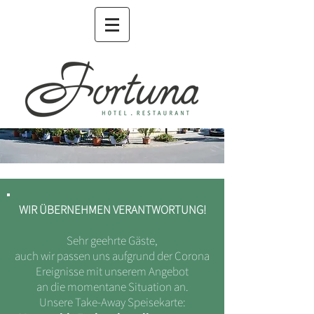
WIR ÜBERNEHMEN VERANTWORTUNG!
Sehr geehrte Gäste,
auch wir passen uns aufgrund der Corona
Ereignisse mit unserem Angebot
an die momentane Situation an.
Unsere Take-Away Speisekarte: