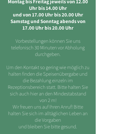
Montag bis Freitag jeweils von 12.00
Uhr bis 14.00 Uhr
und von 17.00 Uhr bis 20.00 Uhr
Samstag und Sonntag abends von
17.00 Uhr bis 20.00 Uhr
Vorbestellungen können Sie uns
telefonisch 30 Minuten vor Abholung
durchgeben.
Um den Kontakt so gering wie möglich zu
halten finden die Speisenübergabe und
die Bezahlung einzeln im
Rezeptionsbereich statt. Bitte halten Sie
sich auch hier an den Mindestabstand
von 2 m!
Wir freuen uns auf Ihren Anruf!
Bitte
halten Sie sich im alltäglichen Leben an
die Vorgaben
und bleiben Sie bitte gesund.