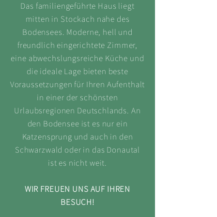
Das familiengeführte Haus liegt
mitten in Stockach nahe des
Bodensees. Moderne, hell und
freundlich eingerichtete Zimmer,
eine abwechslungsreiche Küche und
die ideale Lage bieten beste
Voraussetzungen für Ihren Aufenthalt
in einer der schönsten
Urlaubsregionen Deutschlands. An
den Bodensee ist es nur ein
Katzensprung und auch in den
Schwarzwald oder in das Donautal
ist es nicht weit.
WIR FREUEN UNS AUF IHREN
BESUCH!